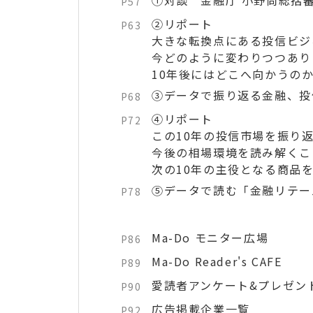
①対談 金融庁 小野尚総括審
P57
②リポート
P63
大きな転換点にある投信ビジ
今どのように変わりつつあり
10年後にはどこへ向かうの
③データで振り返る金融、投
P68
④リポート
P72
この10年の投信市場を振り
今後の相場環境を読み解くこ
次の10年の主役となる商品
⑤データで読む「金融リテー
P78
Ma-Do モニター広場
P86
Ma-Do Reader's CAFE
P89
愛読者アンケート&プレゼン
P90
広告掲載企業一覧
P92