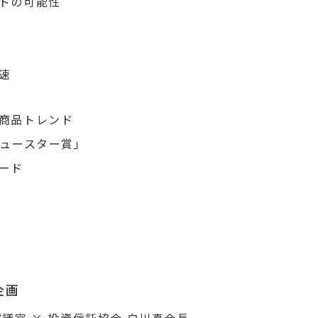
ドの可能性
速
商品トレンド
ニュースター賞」
ード
企画