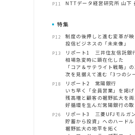
NTTデータ経営研究所 山下
P11
特集
制度の後押しと進む変革が映
P12
投信ビジネスの「未来像」
リポート1 三井住友信託銀
P13
相場急変時に顕在化した
「コア＆サテライト戦略」の
次を見据えて進む「3つのシ
リポート2 常陽銀行
P18
いち早く「全員営業」を掲げ
残高増と顧客の裾野拡大を両
好循環を生んだ常陽銀行の取
リポート3 三菱UFJモルガ
P26
貯蓄から投資」へのハードル
裾野拡大の地平を拓く