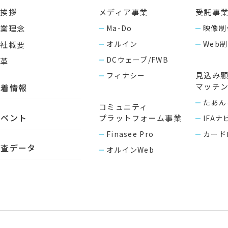
ご挨拶
メディア事業
受託事
企業理念
Ma-Do
映像制
オルイン
Web
会社概要
DCウェーブ/FWB
沿革
見込み
フィナシー
マッチ
新着情報
たあん
コミュニティ
イベント
プラットフォーム事業
IFAナ
Finasee Pro
カードロ
調査データ
オルインWeb