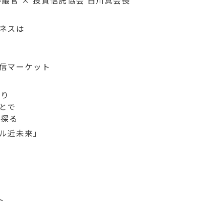
議官 × 投資信託協会 白川真会長
ネスは
か
信マーケット
返り
とで
を探る
ル近未来」
ト