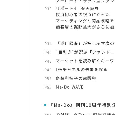
ノーロード・ラップ型ファン
リポート4 楽天証券
P30
投資初心者の視点に立った
マーケティングと商品戦略で
顧客層の裾野拡大がさらに加
「潮目調査」が指し示す次の
P34
“目利き”が選ぶ「ファンド
P40
マーケットを読み解くキーワ
P42
IFAチャネルの未来を探る
P49
齋藤利枝子の窓販塾
P53
Ma-Do WAVE
P55
『Ma-Do』創刊10周年特別