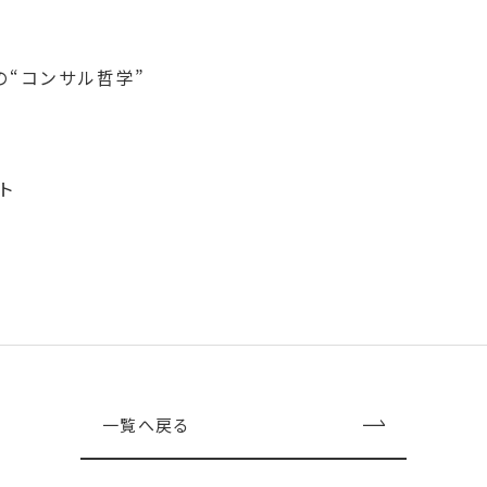
の“コンサル哲学”
ト
一覧へ戻る