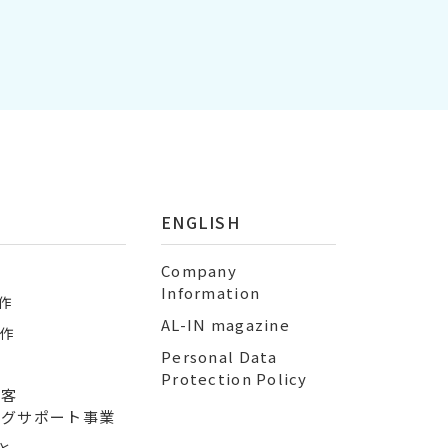
ENGLISH
業
Company
Information
作
AL-IN magazine
制作
Personal Data
Protection Policy
顧客
ングサポート事業