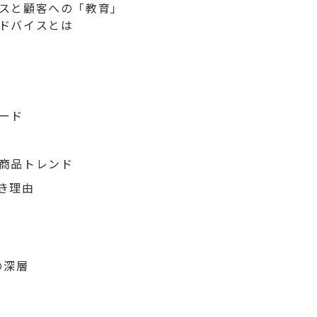
スと顧客への「教育」
ドバイスとは
ード
商品トレンド
き理由
の深層