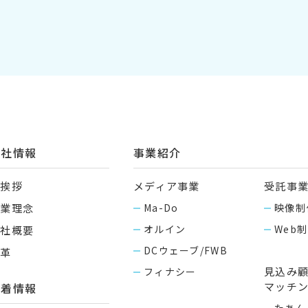
会社情報
事業紹介
ご挨拶
メディア事業
受託事
企業理念
Ma-Do
映像制
オルイン
Web
会社概要
DCウェーブ/FWB
沿革
見込み
フィナシー
マッチ
新着情報