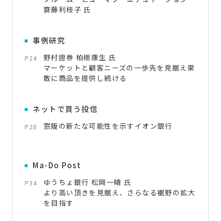
齋藤利枝子 氏
事例研究
野村證券 柏樹康生 氏
P24
マーケットと顧客ニーズの一歩先を見据え果
敢に商品を提供し続ける
ネットで買う投信
窓販の新たな可能性を示すイオン銀行
P28
Ma-Do Post
ゆうちょ銀行 松岡一晴 氏
P34
より高い頂きを見据え、さらなる裾野の拡大
を目指す