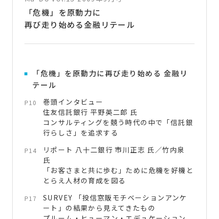
「危機」を原動力に
再び走り始める金融リテール
「危機」を原動力に再び走り始める 金融リ
テール
巻頭インタビュー
P10
住友信託銀行 平野英二郎 氏
コンサルティングを競う時代の中で「信託銀
行らしさ」を追求する
リポート 八十二銀行 市川正志 氏／竹内泉
P14
氏
「お客さまと共に歩む」ために危機を好機と
とらえ人材の育成を図る
SURVEY 「投信窓販モチベーションアンケ
P17
ート」の結果から見えてきたもの
プルーム・ヒューマン・エデュケーション