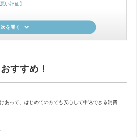
【悪い評価】
まとめ
目次を開く
のポイント
額で申し込む
握しておく
におすすめ！
に申し込まない
ったときに備えておく
けあって、はじめての方でも安心して申込できる消費
べきこと審査に通るために他にしておくべきこと
査落ち理由
。