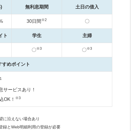
)
無利息期間
土日の借入
※2
%
30日間
〇
イト
学生
主婦
※3
※3
〇
〇
すすめポイント
1
息サービスあり！
※3
込OK！
望に沿えない場合あり
登録とWeb明細利用の登録が必要