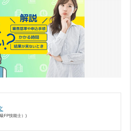
文
2級FP技能士）)