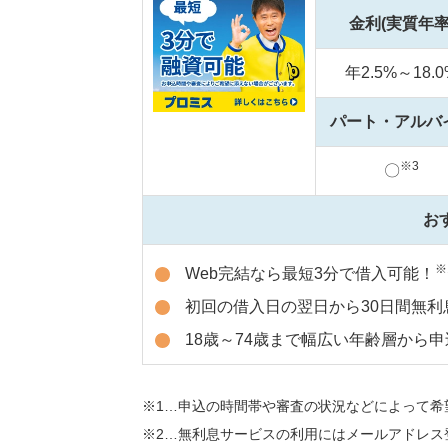
金利(実質年率
年2.5%～18.0
パート・アルバ
※3
〇
お
※
Web完結なら最短3分で借入可能！
初回の借入日の翌日から30日間無利
18歳～74歳まで幅広い年齢層から申
1…申込の時間帯や審査の状況などによって希
2…無利息サービスの利用にはメールアドレス