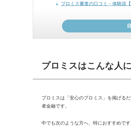
プロミス審査の口コミ・体験談
プロミス審査の口コミ・体験談
プロミスの審査に落ちないための5つ
①申込情報は正確に申告する
②利用限度額は必要最低限の金
③他社での借入状況を正確に把
プロミスはこんな人
④短期間に複数のカードローン
⑤職場への在籍確認が必要にな
プロミスは「安心のプロミス」を掲げるだ
審査に通るために他にしておく
者金融です。
プロミスの審査に落ちた！よくある審
収入が安定していない
中でも次のような方へ、特におすすめです