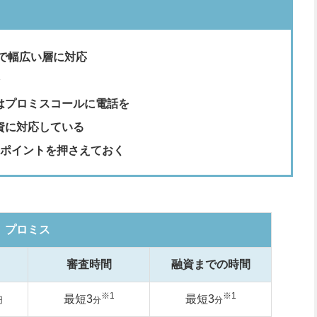
まで幅広い層に対応
はプロミスコールに電話を
資に対応している
のポイントを押さえておく
プロミス
審査時間
融資までの時間
※1
※1
最短3
最短3
円
分
分