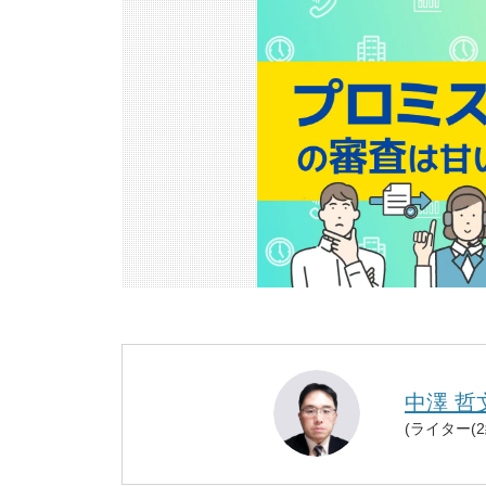
中澤 哲
(ライター(