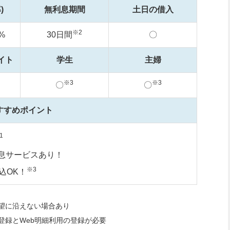
)
無利息期間
土日の借入
※2
%
30日間
〇
イト
学生
主婦
※3
※3
〇
〇
すすめポイント
1
息サービスあり！
※3
込OK！
望に沿えない場合あり
登録とWeb明細利用の登録が必要