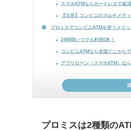
スマホATMならカードレスで返
【注意】コンビニのマルチメデ
プロミスでコンビニATMを使うメリッ
24時間いつでも利用OK！
コンビニATMなら全国どこから
アプリローン（スマホATM）な
プロミスでコンビニATMを使うデメリ
取引手数料がかかる
1,000円単位で利用できない
自宅にプロミスの利用明細書が
プロミスは2種類のA
プロミスの提携コンビニATMの使い方