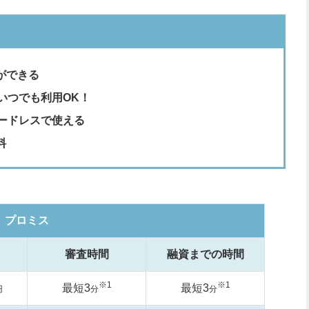
ができる
いつでも利用OK！
カードレスで使える
料
プロミス
審査時間
融資までの時間
※1
※1
最短3
最短3
円
分
分