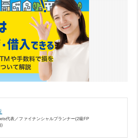
造
ckets代表／ファイナンシャルプランナー(2級FP
)