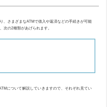
り、さまざまなATMで借入や返済などの手続きが可能
は、次の2種類があげられます。
しないためには？
Mを利用する
ける
や借入ができないときの理由は？
うとしている
ATMについて解説していきますので、それぞれ見てい
・デメリットを押さえて便利に賢く利用しよう