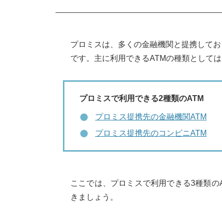
セブン銀行ATMの使い方
ローソン銀行ATMの使い方
プロミスは、多くの金融機関と提携してお
E-netコンビニATMの使い方
です。主に利用できるATMの種類として
ATMの取引手数料でできるだけ損を
手数料が無料の三井住友銀行AT
プロミスで利用できる2種類のATM
プロミスでVポイントの還元を受
プロミス提携先の金融機関ATM
プロミスの提携コンビニATMで返済
プロミス提携先のコンビニATM
①メンテナンス時間に利用しよ
②既に返済を延滞している
ここでは、プロミスで利用できる3種類の
③利用限度額を超えている
きましょう。
【まとめ】コンビニATMのメリット