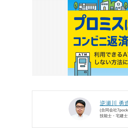
逆瀬川 勇
(合同会社7po
技能士・宅建士)