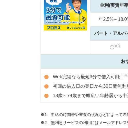
金利(実質年率
年2.5%～18.0
パート・アルバ
※3
〇
お
※
Web完結なら最短3分で借入可能！
初回の借入日の翌日から30日間無利
18歳～74歳まで幅広い年齢層から申
1…申込の時間帯や審査の状況などによって希
2…無利息サービスの利用にはメールアドレス