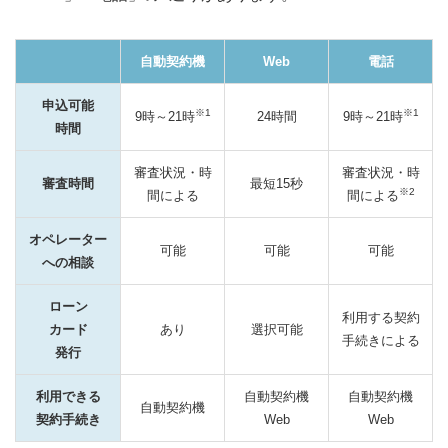
自動契約機
Web
電話
申込可能
※1
※1
9時～21時
24時間
9時～21時
時間
審査状況・時
審査状況・時
審査時間
最短15秒
※2
間による
間
による
オペレーター
可能
可能
可能
への相談
ローン
利用する契約
カード
あり
選択可能
手続きによる
発行
利用できる
自動契約機
自動契約機
自動契約機
契約手続き
Web
Web