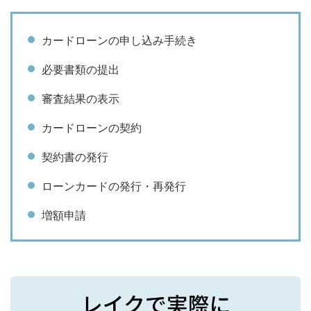
レイクの自動契約機でお金を借りるメリット
は？
カードローンの申し込み手続き
最短で即日融資を受けることも可能
必要書類の提出
誰とも対面せずに手続きを進められる
審査結果の表示
夜間や土日祝日でも利用できる
カードローンの契約
レイクの自動契約機を利用する際の注意点
契約書の発行
365日間・60日間無利息サービスの利用
にはWeb申込が必要
ローンカードの発行・再発行
審査の待ち時間が発生する
増額申請
レイクの自動契約機が向いている人
レイクの自動契約機が向いていない人
【まとめ】レイクの自動契約機は最短で現金