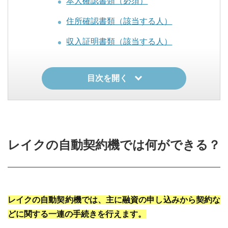
本人確認書類（必須）
住所確認書類（該当する人）
収入証明書類（該当する人）
自動契約機での申込方法
目次を開く
自動契約機から借入や返済はできないの
で注意！
借入方法①銀行振込
借入方法②スマホATM取引
レイクの自動契約機では何ができる？
借入方法③Payチャージ
借入方法④提携ATM（コンビニ・銀
行）
レイクの自動契約機では、主に融資の申し込みから契約な
レイクの自動契約機の設置場所はどこ？
どに関する一連の手続きを行えます。