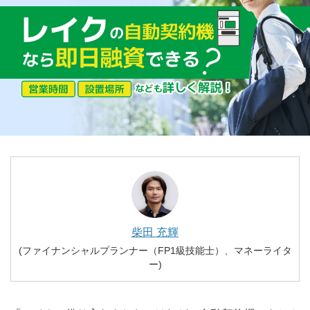
カードローンがはじめての方に
専業主婦でもOKなカードローン
女性向けのカードローン
年金受給者もOKなカードローン
おすすめの消費者金融カードローン
おすすめの銀行カードローン
おすすめのおまとめローン
おすすめの借り換えローン
3万円借りたい
柴田 充輝
10万円借りたい
(ファイナンシャルプランナー（FP1級技能士）、マネーライタ
50万円借りたい
ー)
100万円借りたい