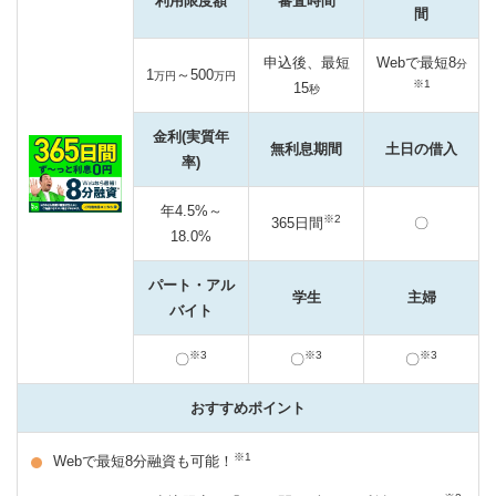
利用限度額
審査時間
間
おすすめ
申込後、最短
Webで最短8
分
1
～500
万円
万円
※1
15
秒
参考サイト
金利(実質年
無利息期間
土日の借入
金融庁
率)
消費者庁
年4.5%～
※2
365日間
〇
日本貸金業協会
18.0%
一般社団法人 全国銀行協会
パート・アル
学生
主婦
バイト
シー・アイ・シー（CIC）
日本信用情報機構（JIC）
※3
※3
※3
〇
〇
〇
全国銀行個人信用情報センター（KSC）
おすすめポイント
※1
Webで最短8分融資も可能！
関連サイト