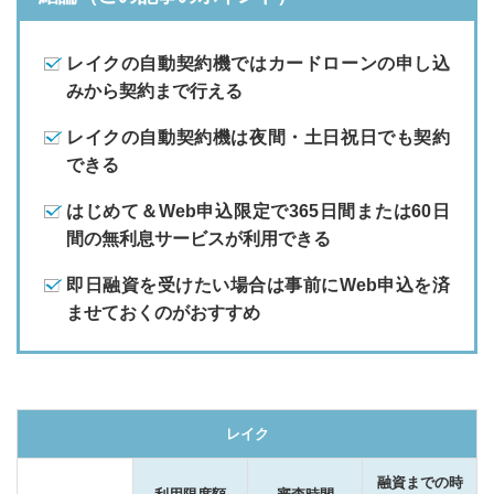
三菱ＵＦＪ銀行バンクイック
オリックス銀行カードローン
レイクの自動契約機ではカードローンの申し込
みから契約まで行える
ネット銀行・他
レイクの自動契約機は夜間・土日祝日でも契約
楽天銀行スーパーローン
できる
住信SBIネット銀行カードローン
はじめて＆Web申込限定で365日間または60日
間の無利息サービスが利用できる
セブン銀行ローンサービス
即日融資を受けたい場合は事前にWeb申込を済
地方銀行
ませておくのがおすすめ
東京スター銀行スターカードローンα
カードローン関連記事
レイク
カードローン用語集
比較
融資までの時