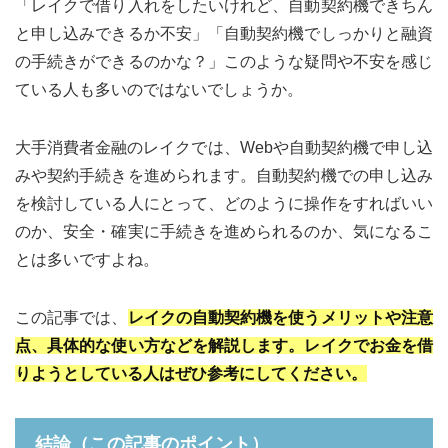
「レイクで借り入れをしたいけれど、自動契約機できちん
商品名から探す
と申し込みできるか不安」「自動契約機でしっかりと融資
の手続きができるのかな？」このような疑問や不安を感じ
消費者金融
ている人も多いのではないでしょうか。
アコムのカードローン
大手消費者金融のレイクでは、Webや自動契約機で申し込
プロミスのカードローン
みや契約手続きを進められます。自動契約機での申し込み
アイフルのカードローン
を検討している人にとって、どのように操作をすればいい
レイクのカードローン
のか、安全・確実に手続きを進められるのか、気になるこ
とは多いですよね。
SMBCモビットのカードローン
この記事では、
レイクの自動契約機を使うメリットや注意
都市銀行・信託銀行
点、具体的な使い方などを解説します。レイクでお金を借
りようとしている人はぜひ参考にしてください。
みずほ銀行カードローン
三井住友銀行カードローン
結論（この記事のポイント）