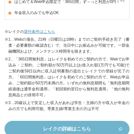
※2
はじめて＆Web申込限定で「365日間」ず～っと利息が0円！
iDeCoナビ
つみたてNISAナビ
年金収入のみでも申込OK
IFAナビ
たあんと
レイクの
貸付条件はこちら
1…Webの場合。21時（日曜日は18時）までのご契約手続き完了（審
査・必要書類の確認含む）で、当日中にお振込みが可能です。一部金
融機関および、メンテナンス時間等を除きます。
2…「365日間無利息」はレイクを初めてのご契約の方で、Webでお申
込み・ご契約、ご契約額が50万円以上(お借入れ額1万円でも可能)で
ご契約後59日以内に収入証明書類の提出とレイクでの登録が完了の
方。「60日間無利息」はレイクを初めてのご契約の方で、Webお申込
み、ご契約額が50万円未満の方。いずれの無利息期間も「無利息期間
経過後は通常金利適用」「初回契約翌日から無利息適用」「他の無利
息商品との併用不可」
3…20歳以上で安定した収入があれば学生・主婦の方や収入が年金の
みの方でも利用可能。専業主婦/専業主夫の方は不可
レイクの
詳細はこちら