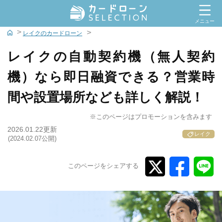
閉じる
メニュー
レイクのカードローン
全てのカードローンを絞込比較する
レイクの自動契約機（無人契約
希望の条件でカードローンを絞り込む
機）なら即日融資できる？営業時
人気の特徴から探す
間や設置場所なども詳しく解説！
即日融資が可能なカードローン
※このページはプロモーションを含みます
2026.01.22更新
審査が不安な人のカードローン
レイク
(2024.02.07公開)
低金利のカードローン
このページをシェアする
内緒で借りれるカードローン
無利息期間があるカードローン
カードレスOKなカードローン